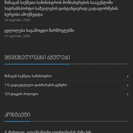
შინაგან საქმეთა სამინისტროს მომსახურების სააგენტოში
სატრანსპორტო საშუალების დისტანციურად გადაფორმების
სერვისი ამოქმედდა
24 ივლისი, 2026
ცვლილება საგამოცდო მარშრუტებში
21 ივლისი, 2026
მნიშვნელოვანი ბმულები
ᲨᲘᲜᲐᲒᲐᲜ ᲡᲐᲥᲛᲔᲗᲐ ᲡᲐᲛᲘᲜᲘᲡᲢᲠᲝ
112 ᲒᲐᲓᲐᲣᲓᲔᲑᲔᲚᲘ ᲓᲐᲮᲛᲐᲠᲔᲑᲘᲡ ᲪᲔᲜᲢᲠᲘ
125 ᲓᲐᲪᲕᲘᲡ ᲞᲝᲚᲘᲪᲘᲐ
კონტაქტი
ქ. რუსთავი, ალექსანდრე ლობჟანიძეს ქუჩა N8