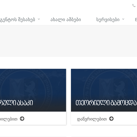
ᲐᲒᲔᲜᲢᲝᲡ ᲨᲔᲡᲐᲮᲔᲑ
ᲐᲮᲐᲚᲘ ᲐᲛᲑᲔᲑᲘ
ᲡᲔᲠᲕᲘᲡᲔᲑᲘ
რული ასაკი
თეორიული გამოცდა
რილებით
დაწვრილებით