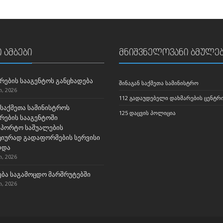
 ამბები
მნიშვნელოვანი ბმულე
რების სააგენტოს განცხადება
ᲨᲘᲜᲐᲒᲐᲜ ᲡᲐᲥᲛᲔᲗᲐ ᲡᲐᲛᲘᲜᲘᲡᲢᲠᲝ
, 2026
112 ᲒᲐᲓᲐᲣᲓᲔᲑᲔᲚᲘ ᲓᲐᲮᲛᲐᲠᲔᲑᲘᲡ ᲪᲔᲜᲢᲠ
 საქმეთა სამინისტროს
125 ᲓᲐᲪᲕᲘᲡ ᲞᲝᲚᲘᲪᲘᲐ
რების სააგენტოში
სპორტო საშუალების
ციურად გადაფორმების სერვისი
დდა
, 2026
ბა საგამოცდო მარშრუტებში
, 2026