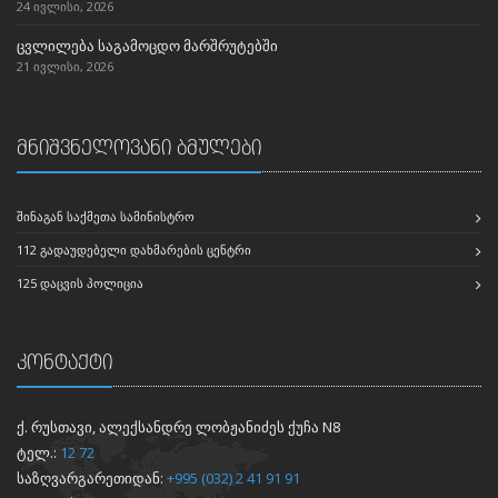
24 ივლისი, 2026
ცვლილება საგამოცდო მარშრუტებში
21 ივლისი, 2026
მნიშვნელოვანი ბმულები
ᲨᲘᲜᲐᲒᲐᲜ ᲡᲐᲥᲛᲔᲗᲐ ᲡᲐᲛᲘᲜᲘᲡᲢᲠᲝ
112 ᲒᲐᲓᲐᲣᲓᲔᲑᲔᲚᲘ ᲓᲐᲮᲛᲐᲠᲔᲑᲘᲡ ᲪᲔᲜᲢᲠᲘ
125 ᲓᲐᲪᲕᲘᲡ ᲞᲝᲚᲘᲪᲘᲐ
კონტაქტი
ქ. რუსთავი, ალექსანდრე ლობჟანიძეს ქუჩა N8
ტელ.:
12 72
საზღვარგარეთიდან:
+995 (032) 2 41 91 91